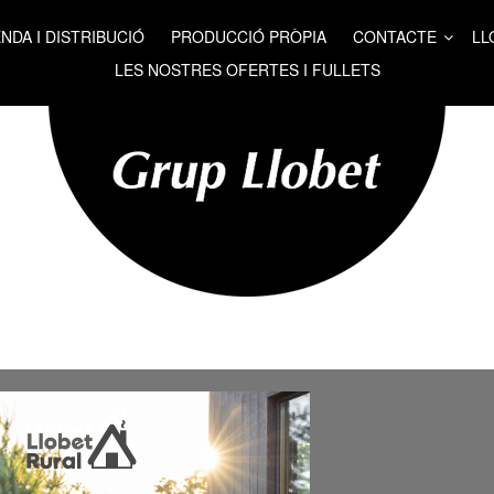
NDA I DISTRIBUCIÓ
PRODUCCIÓ PRÒPIA
CONTACTE
LL
LES NOSTRES OFERTES I FULLETS