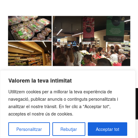
Valorem la teva intimitat
Utilitzem cookies per a millorar la teva experiència de
contacte@grupllobet.com
|
Política de privacitat
|
Donar-
navegació, publicar anuncis o continguts personalitzats i
me de baixa
| T. 93 878 80 78 | Ctra. Manresa a Berga km
analitzar el nostre trànsit. En fer clic a "Acceptar tot",
acceptes el nostre ús de cookies.
2,7 | 08272 Sant Fruitós de Bages
Personalitzar
Rebutjar
Acceptar tot