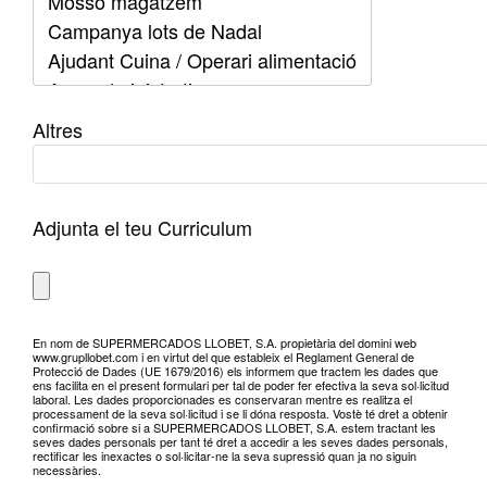
Altres
Adjunta el teu Curriculum
En nom de SUPERMERCADOS LLOBET, S.A. propietària del domini web
www.grupllobet.com i en virtut del que estableix el Reglament General de
Protecció de Dades (UE 1679/2016) els informem que tractem les dades que
ens facilita en el present formulari per tal de poder fer efectiva la seva sol·licitud
laboral. Les dades proporcionades es conservaran mentre es realitza el
processament de la seva sol·licitud i se li dóna resposta. Vostè té dret a obtenir
confirmació sobre si a SUPERMERCADOS LLOBET, S.A. estem tractant les
seves dades personals per tant té dret a accedir a les seves dades personals,
rectificar les inexactes o sol·licitar-ne la seva supressió quan ja no siguin
necessàries.