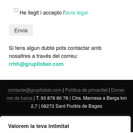
He llegit i accepto l'
avís legal
Si tens algun dubte pots contactar amb
nosaltres a través del correu:
rrhh@grupllobet.com
contacte@grupllobet.com
|
Política de privacitat
|
Donar-
me de baixa
| T. 93 878 80 78 | Ctra. Manresa a Berga km
2,7 | 08272 Sant Fruitós de Bages
Valorem la teva intimitat