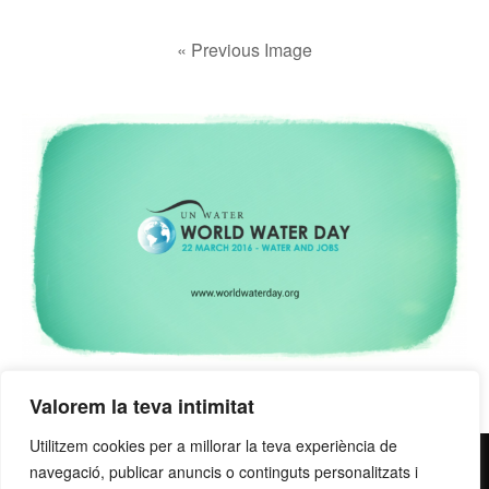
« Previous Image
Valorem la teva intimitat
Utilitzem cookies per a millorar la teva experiència de
contacte@grupllobet.com
|
Política de privacitat
|
Donar-
navegació, publicar anuncis o continguts personalitzats i