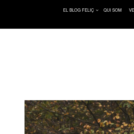
EL BLOG FELIÇ
QUI SOM
VE