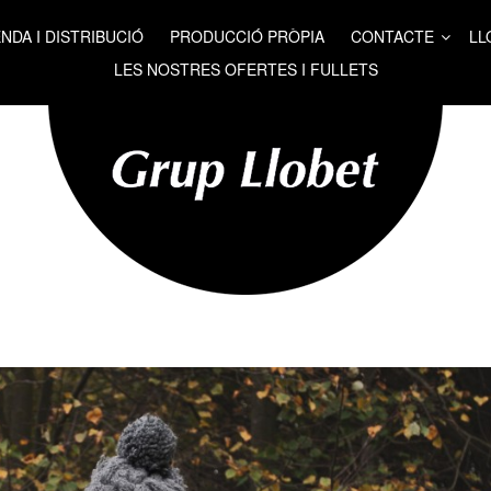
NDA I DISTRIBUCIÓ
PRODUCCIÓ PRÒPIA
CONTACTE
LL
LES NOSTRES OFERTES I FULLETS