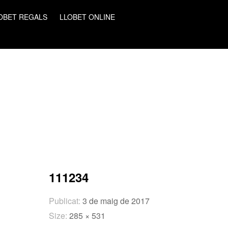
OBET REGALS
LLOBET ONLINE
111234
Publicat:
3 de maig de 2017
Size:
285 × 531