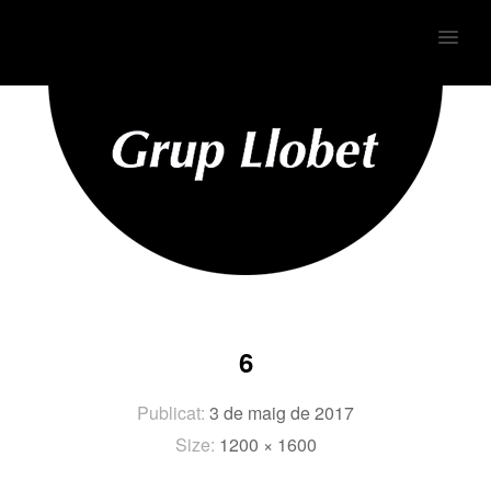
MENU
6
Publicat:
3 de maig de 2017
Size:
1200 × 1600