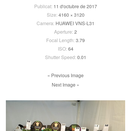
Publicat:
11 d'octubre de 2017
Size:
4160 × 3120
Camera:
HUAWEI VNS-L31
Aperture:
2
Focal Length:
3.79
ISO:
64
Shutter Speed:
0.01
« Previous Image
Next Image »