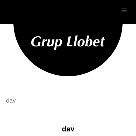
MENU
dav
dav