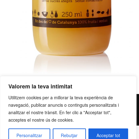
Valorem la teva intimitat
Utilitzem cookies per a millorar la teva experiència de
contacte@grupllobet.com
|
Política de privacitat
|
Donar-
navegació, publicar anuncis o continguts personalitzats i
analitzar el nostre trànsit. En fer clic a "Acceptar tot",
me de baixa
| T. 93 878 80 78 | Ctra. Manresa a Berga km
acceptes el nostre ús de cookies.
2,7 | 08272 Sant Fruitós de Bages
Personalitzar
Rebutjar
Acceptar tot