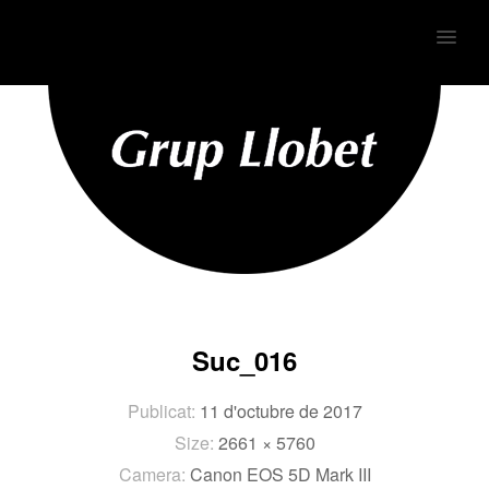
MENU
Suc_016
Publicat:
11 d'octubre de 2017
Size:
2661 × 5760
Camera:
Canon EOS 5D Mark III