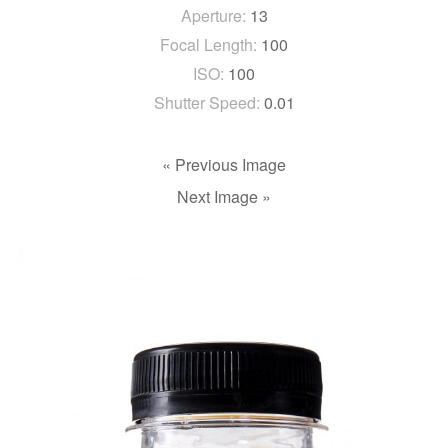
Aperture:
13
Focal Length:
100
ISO:
100
Shutter Speed:
0.01
« Previous Image
Next Image »