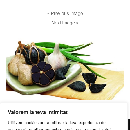
« Previous Image
Next Image »
Valorem la teva intimitat
Utilitzem cookies per a millorar la teva experiència de
contacte@grupllobet.com
|
Política de privacitat
|
Donar-
navegació, publicar anuncis o continguts personalitzats i