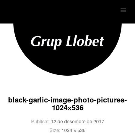
MENU
black-garlic-image-photo-pictures-
1024×536
Publicat:
12 de desembre de 2017
Size:
1024 × 536