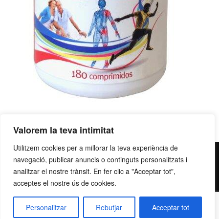
Valorem la teva intimitat
Utilitzem cookies per a millorar la teva experiència de
contacte@grupllobet.com
|
Política de privacitat
|
Donar-
navegació, publicar anuncis o continguts personalitzats i
me de baixa
analitzar el nostre trànsit. En fer clic a "Acceptar tot",
| T. 93 878 80 78 | Ctra. Manresa a Berga km
acceptes el nostre ús de cookies.
2,7 | 08272 Sant Fruitós de Bages
Personalitzar
Rebutjar
Acceptar tot