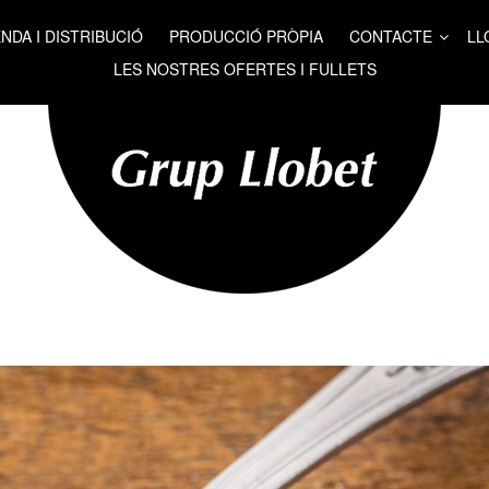
NDA I DISTRIBUCIÓ
PRODUCCIÓ PRÒPIA
CONTACTE
LL
LES NOSTRES OFERTES I FULLETS