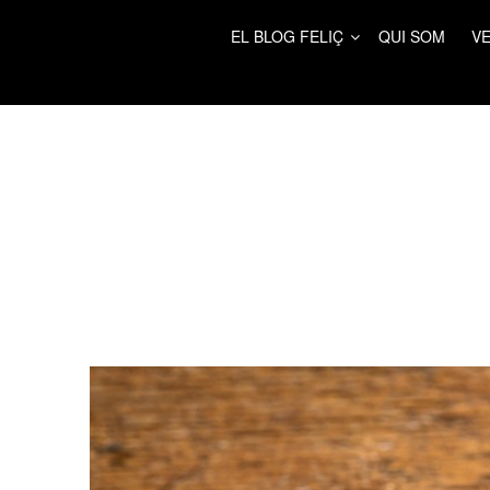
EL BLOG FELIÇ
QUI SOM
VE