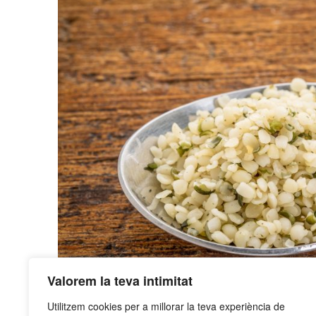
Valorem la teva intimitat
Utilitzem cookies per a millorar la teva experiència de