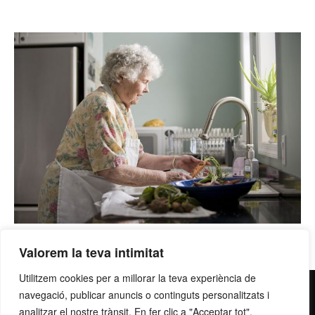
Valorem la teva intimitat
Utilitzem cookies per a millorar la teva experiència de
contacte@grupllobet.com
|
Política de privacitat
|
Donar-
navegació, publicar anuncis o continguts personalitzats i
analitzar el nostre trànsit. En fer clic a "Acceptar tot",
me de baixa
| T. 93 878 80 78 | Ctra. Manresa a Berga km