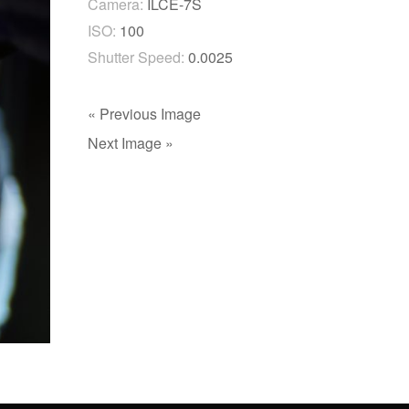
Camera:
ILCE-7S
ISO:
100
Shutter Speed:
0.0025
« Previous Image
Next Image »