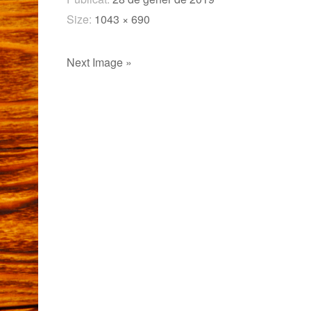
Size:
1043 × 690
Next Image »