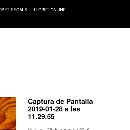
OBET REGALS
LLOBET ONLINE
Captura de Pantalla
2019-01-28 a les
11.29.55
Publicat:
28 de gener de 2019