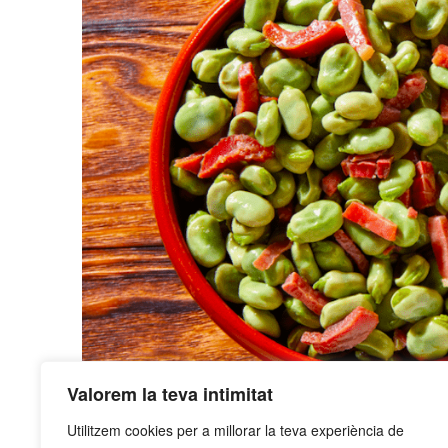
Valorem la teva intimitat
Utilitzem cookies per a millorar la teva experiència de