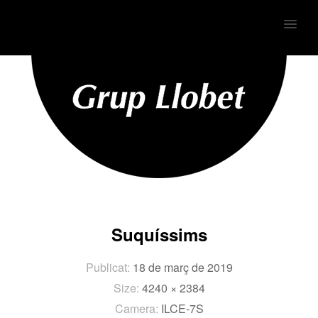
MENU
Suquíssims
Publicat:
18 de març de 2019
Size:
4240 × 2384
Camera:
ILCE-7S