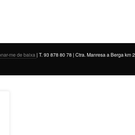
nar-me de baixa
| T. 93 878 80 78 | Ctra. Manresa a Berga km 