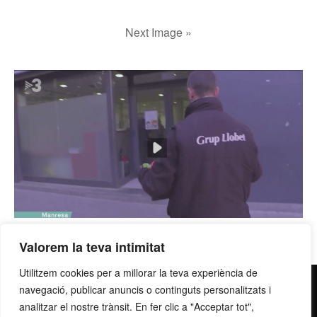
Next Image »
Valorem la teva intimitat
Utilitzem cookies per a millorar la teva experiència de
contacte@grupllobet.com
|
Política de privacitat
|
Donar-
navegació, publicar anuncis o continguts personalitzats i
analitzar el nostre trànsit. En fer clic a "Acceptar tot",
me de baixa
| T. 93 878 80 78 | Ctra. Manresa a Berga km