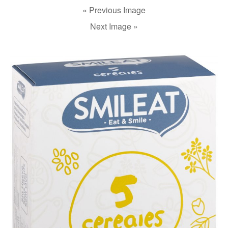
« Previous Image
Next Image »