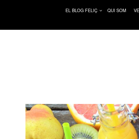
EL BLOG FELIÇ
QUI SOM
VE