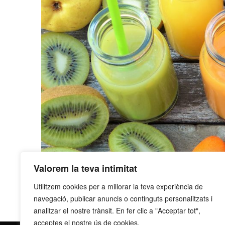
Valorem la teva intimitat
Utilitzem cookies per a millorar la teva experiència de
navegació, publicar anuncis o continguts personalitzats i
analitzar el nostre trànsit. En fer clic a "Acceptar tot",
acceptes el nostre ús de cookies.