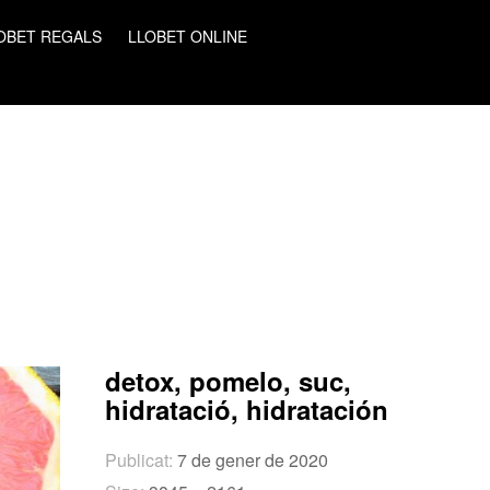
OBET REGALS
LLOBET ONLINE
detox, pomelo, suc,
hidratació, hidratación
Publicat:
7 de gener de 2020