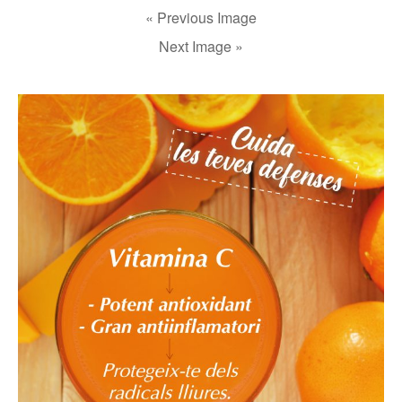
« Previous Image
Next Image »