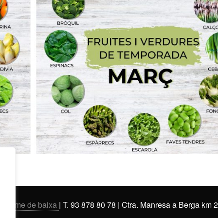
nar-me de baixa
| T. 93 878 80 78 | Ctra. Manresa a Berga km 