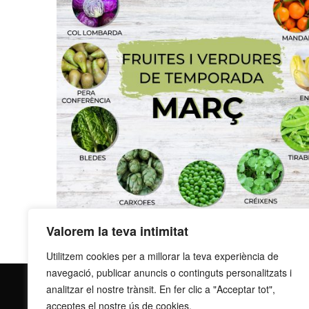
Valorem la teva intimitat
Utilitzem cookies per a millorar la teva experiència de
navegació, publicar anuncis o continguts personalitzats i
contacte@grupllobet.com
|
Política de privacitat
|
Do
analitzar el nostre trànsit. En fer clic a "Acceptar tot",
acceptes el nostre ús de cookies.