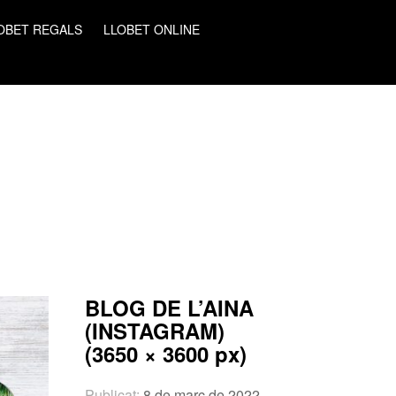
OBET REGALS
LLOBET ONLINE
BLOG DE L’AINA
(INSTAGRAM)
(3650 × 3600 px)
Publicat:
8 de març de 2022