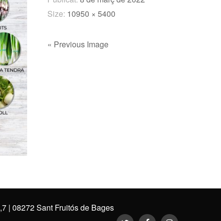
Size:
10950 × 5400
« Previous Image
2,7 | 08272 Sant Fruitós de Bages