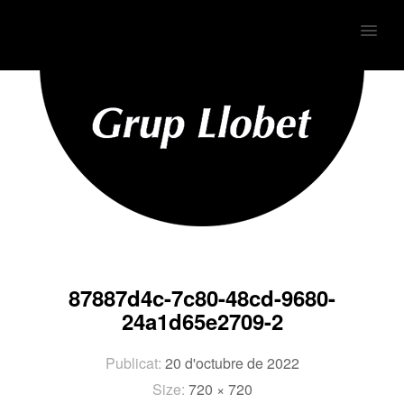
MENU
87887d4c-7c80-48cd-9680-
24a1d65e2709-2
Publicat:
20 d'octubre de 2022
Size:
720 × 720