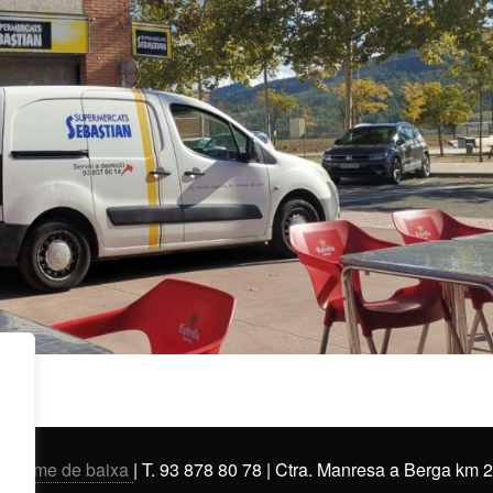
nar-me de baixa
| T. 93 878 80 78 | Ctra. Manresa a Berga km 