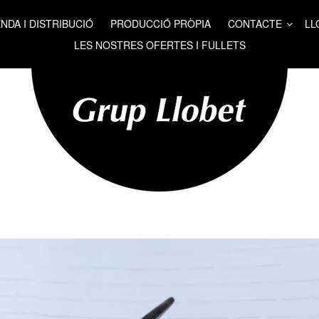
NDA I DISTRIBUCIÓ
PRODUCCIÓ PRÒPIA
CONTACTE
LL
LES NOSTRES OFERTES I FULLETS