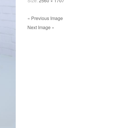
Size:
2560 × 1707
« Previous Image
Next Image »