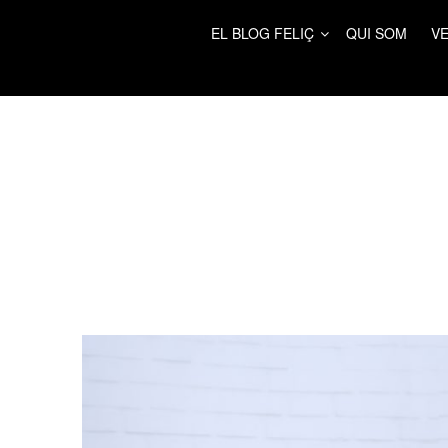
EL BLOG FELIÇ
QUI SOM
VE