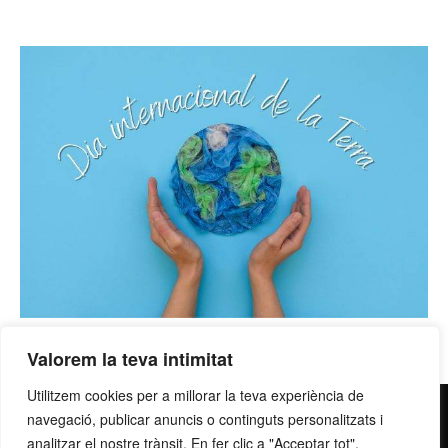
Valorem la teva intimitat
Utilitzem cookies per a millorar la teva experiència de
contacte@grupllobet.com
|
Política de privacitat
|
Donar-
navegació, publicar anuncis o continguts personalitzats i
analitzar el nostre trànsit. En fer clic a "Acceptar tot",
me de baixa
| T. 93 878 80 78 | Ctra. Manresa a Berga km