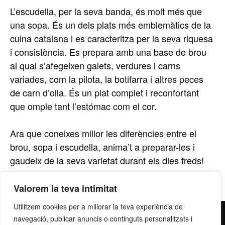
L’escudella, per la seva banda, és molt més que
una sopa. És un dels plats més emblemàtics de la
cuina catalana i es caracteritza per la seva riquesa
i consistència. Es prepara amb una base de brou
al qual s’afegeixen galets, verdures i carns
variades, com la pilota, la botifarra i altres peces
de carn d’olla. És un plat complet i reconfortant
que omple tant l’estómac com el cor.
Ara que coneixes millor les diferències entre el
brou, sopa i escudella, anima’t a preparar-les i
gaudeix de la seva varietat durant els dies freds!
Valorem la teva intimitat
Utilitzem cookies per a millorar la teva experiència de
contacte@grupllobet.com
|
Política de privacitat
|
Donar-
navegació, publicar anuncis o continguts personalitzats i