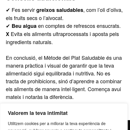
✔ Fes servir
, com l’oli d’oliva,
greixos saludables
els fruits secs o l’alvocat.
✔
en comptes de refrescos ensucrats.
Beu aigua
Evita els aliments ultraprocessats i aposta pels
X
ingredients naturals.
En conclusió, el Mètode del Plat Saludable és una
manera pràctica i visual de garantir que la teva
alimentació sigui equilibrada i nutritiva. No es
tracta de prohibicions, sinó d’aprendre a combinar
els aliments de manera intel·ligent. Comença avui
mateix i notaràs la diferència.
Valorem la teva intimitat
Utilitzem cookies per a millorar la teva experiència de
contacte@grupllobet.com
|
Política de privacitat
|
Donar-