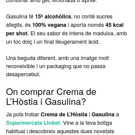
Gasulina té
, no conté sucres
15º alcohòlics
afegits, és
i aporta només
100% vegana
45 kcal
. El seu sabor és intens de maduixa, amb
per shot
un toc dolç i un final lleugerament àcid.
Una beguda diferent, amb una imatge molt
reconeixible i un packaging que no passa
desapercebut.
On comprar Crema de
L’Hòstia i Gasulina?
Ja pots trobar
i
a
Crema de L’Hòstia
Gasulina
.
Vine a la teva botiga
Supermercats Llobet
habitual i descobreix aquestes dues novetats