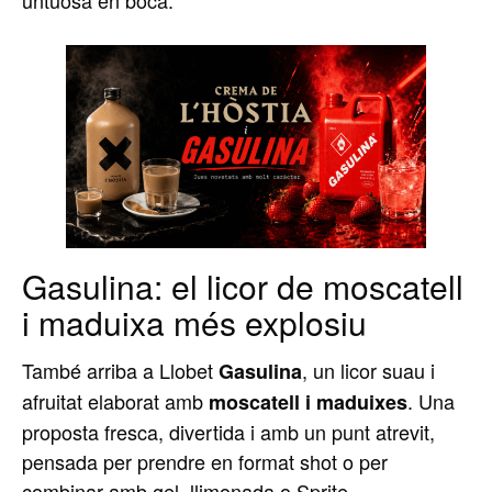
untuosa en boca.
Gasulina: el licor de moscatell
i maduixa més explosiu
També arriba a Llobet
, un licor suau i
Gasulina
afruitat elaborat amb
. Una
moscatell i maduixes
proposta fresca, divertida i amb un punt atrevit,
pensada per prendre en format shot o per
combinar amb gel, llimonada o Sprite.