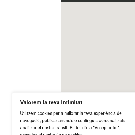
Valorem la teva intimitat
Utilitzem cookies per a millorar la teva experiència de
navegació, publicar anuncis o continguts personalitzats i
analitzar el nostre trànsit. En fer clic a "Acceptar tot",
acceptes el nostre ús de cookies.