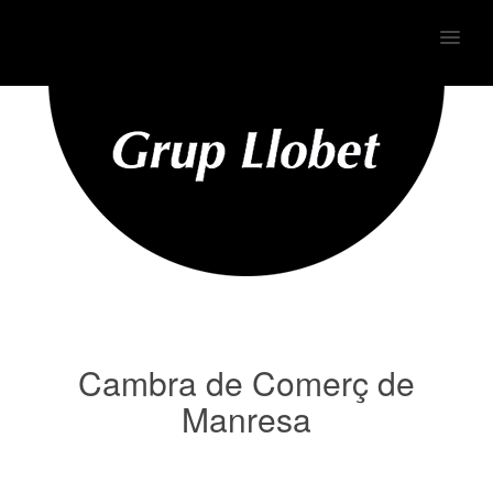
MENU
Cambra de Comerç de
Manresa