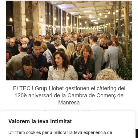
El TEC i Grup Llobet gestionen el càtering del
120è aniversari de la Cambra de Comerç de
Manresa
Grup Llobet
,
Noticies
Valorem la teva intimitat
Utilitzem cookies per a millorar la teva experiència de