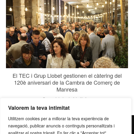
El TEC i Grup Llobet gestionen el càtering del
120è aniversari de la Cambra de Comerç de
Manresa
Grup Llobet
,
Noticies
Valorem la teva intimitat
Utilitzem cookies per a millorar la teva experiència de
contacte@grupllobet.com
|
Política de privacitat
|
Donar-
navegació, publicar anuncis o continguts personalitzats i
analitzar el nostre trànsit. En fer clic a "Acceptar tot",
me de baixa
| T. 93 878 80 78 | Ctra. Manresa a Berga km