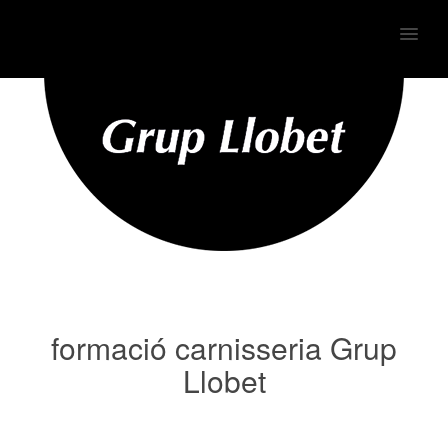
MENU
formació carnisseria Grup
Llobet