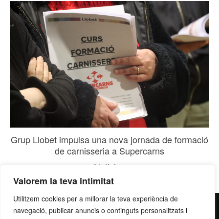
Grup Llobet impulsa una nova jornada de formació
de carnisseria a Supercarns
Noticies
Valorem la teva intimitat
Utilitzem cookies per a millorar la teva experiència de
contacte@grupllobet.com
|
Política de privacitat
|
Donar-
navegació, publicar anuncis o continguts personalitzats i