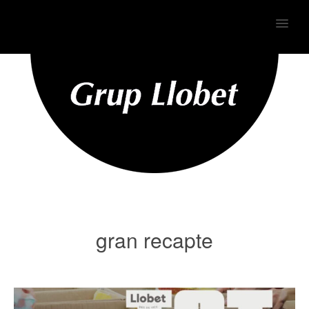
MENU
gran recapte