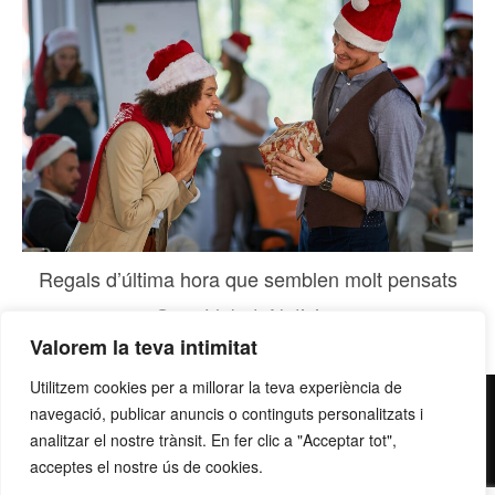
Regals d’última hora que semblen molt pensats
Grup Llobet
,
Noticies
Valorem la teva intimitat
Utilitzem cookies per a millorar la teva experiència de
contacte@grupllobet.com
|
Política de privacitat
|
Donar-
navegació, publicar anuncis o continguts personalitzats i
analitzar el nostre trànsit. En fer clic a "Acceptar tot",
me de baixa
| T. 93 878 80 78 | Ctra. Manresa a Berga km
acceptes el nostre ús de cookies.
2,7 | 08272 Sant Fruitós de Bages