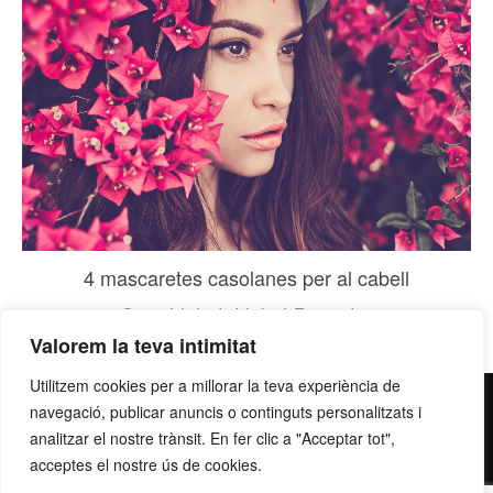
4 mascaretes casolanes per al cabell
Grup Llobet
,
Llobet Benestar
Valorem la teva intimitat
Utilitzem cookies per a millorar la teva experiència de
contacte@grupllobet.com
|
Política de privacitat
|
Donar-
navegació, publicar anuncis o continguts personalitzats i
analitzar el nostre trànsit. En fer clic a "Acceptar tot",
me de baixa
| T. 93 878 80 78 | Ctra. Manresa a Berga km
acceptes el nostre ús de cookies.
2,7 | 08272 Sant Fruitós de Bages