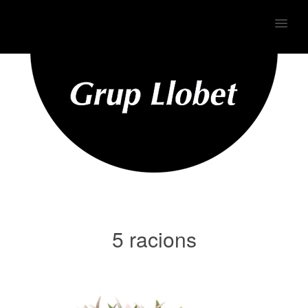
MENU
5 racions