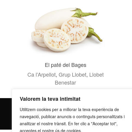
El paté del Bages
Ca l'Arpellot
,
Grup Llobet
,
Llobet
Benestar
Valorem la teva intimitat
contacte@grupllobet.com
|
Política de privacitat
|
Do
Utilitzem cookies per a millorar la teva experiència de
navegació, publicar anuncis o continguts personalitzats i
analitzar el nostre trànsit. En fer clic a "Acceptar tot",
acceptes el nostre ús de cookies.