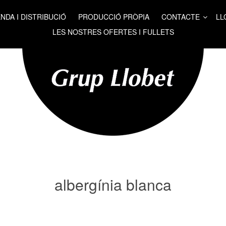
NDA I DISTRIBUCIÓ
PRODUCCIÓ PRÒPIA
CONTACTE
LL
LES NOSTRES OFERTES I FULLETS
albergínia blanca