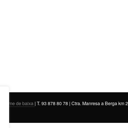
nar-me de baixa
| T. 93 878 80 78 | Ctra. Manresa a Berga km 