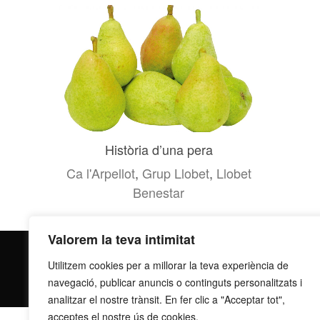
Història d’una pera
Ca l'Arpellot
,
Grup Llobet
,
Llobet
Benestar
Valorem la teva intimitat
contacte@grupllobet.com
|
Política de privacitat
|
Do
Utilitzem cookies per a millorar la teva experiència de
navegació, publicar anuncis o continguts personalitzats i
analitzar el nostre trànsit. En fer clic a "Acceptar tot",
acceptes el nostre ús de cookies.