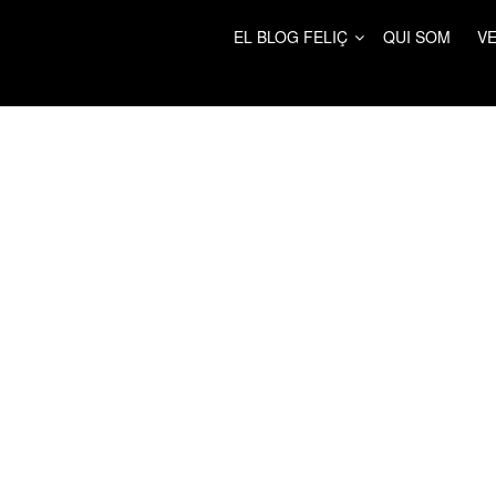
EL BLOG FELIÇ
QUI SOM
VE