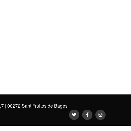
2,7 | 08272 Sant Fruitós de Bages