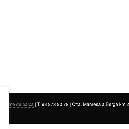
nar-me de baixa
| T. 93 878 80 78 | Ctra. Manresa a Berga km 