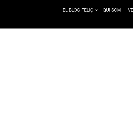
EL BLOG FELIÇ
QUI SOM
VE