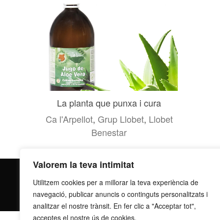
La planta que punxa i cura
Ca l'Arpellot
,
Grup Llobet
,
Llobet
Benestar
Valorem la teva intimitat
contacte@grupllobet.com
|
Política de privacitat
|
Do
Utilitzem cookies per a millorar la teva experiència de
navegació, publicar anuncis o continguts personalitzats i
analitzar el nostre trànsit. En fer clic a "Acceptar tot",
acceptes el nostre ús de cookies.