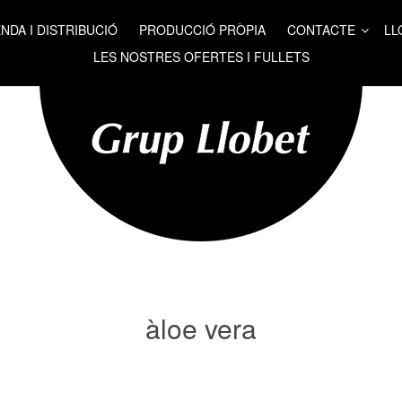
NDA I DISTRIBUCIÓ
PRODUCCIÓ PRÒPIA
CONTACTE
LL
LES NOSTRES OFERTES I FULLETS
àloe vera