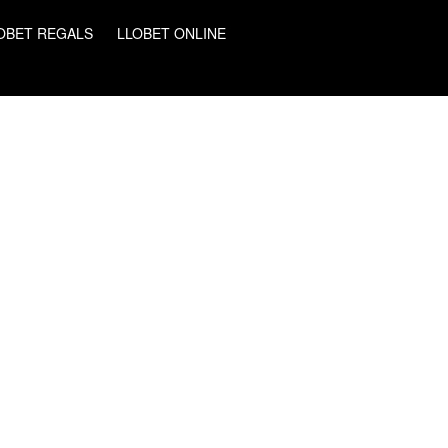
OBET REGALS
LLOBET ONLINE