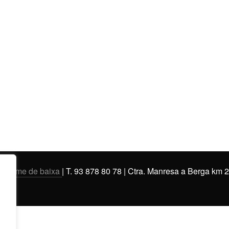
nar-me de baixa
| T. 93 878 80 78 | Ctra. Manresa a Berga km 