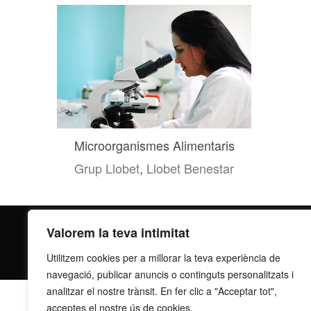
Microorganismes Alimentaris
Grup Llobet
,
Llobet Benestar
Valorem la teva intimitat
contacte@grupllobet.com
|
Política de privacitat
|
Do
Utilitzem cookies per a millorar la teva experiència de
navegació, publicar anuncis o continguts personalitzats i
analitzar el nostre trànsit. En fer clic a "Acceptar tot",
acceptes el nostre ús de cookies.