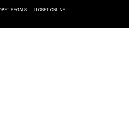
OBET REGALS
LLOBET ONLINE