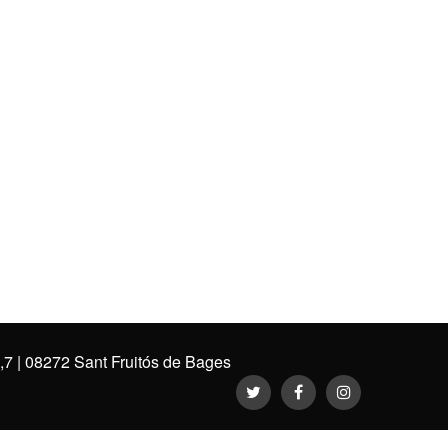
2,7 | 08272 Sant Fruitós de Bages