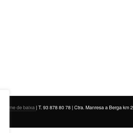
nar-me de baixa
| T. 93 878 80 78 | Ctra. Manresa a Berga km 