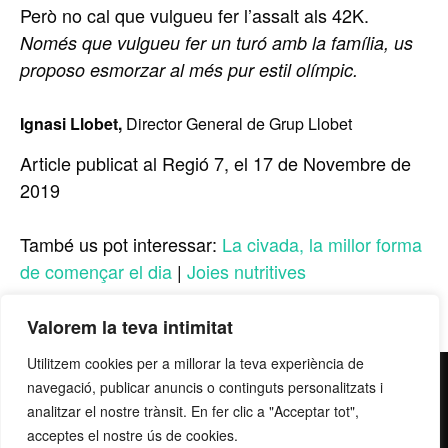
Però no cal que vulgueu fer l’assalt als 42K.
Només que vulgueu fer un turó amb la família, us
proposo esmorzar al més pur estil olímpic.
Ignasi Llobet,
Director General de Grup Llobet
Article publicat al Regió 7, el 17 de Novembre de
2019
També us pot interessar:
La civada, la millor forma
de començar el dia
|
Joies nutritives
Valorem la teva intimitat
Utilitzem cookies per a millorar la teva experiència de
contacte@grupllobet.com
|
Política de privacitat
|
Donar-
navegació, publicar anuncis o continguts personalitzats i
analitzar el nostre trànsit. En fer clic a "Acceptar tot",
me de baixa
| T. 93 878 80 78 | Ctra. Manresa a Berga km
acceptes el nostre ús de cookies.
2,7 | 08272 Sant Fruitós de Bages