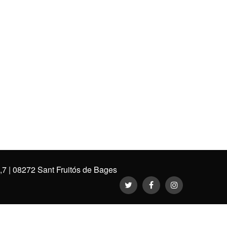
2,7 | 08272 Sant Fruitós de Bages