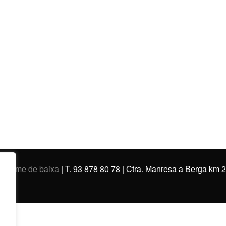
nar-me de baixa
| T. 93 878 80 78 | Ctra. Manresa a Berga km 