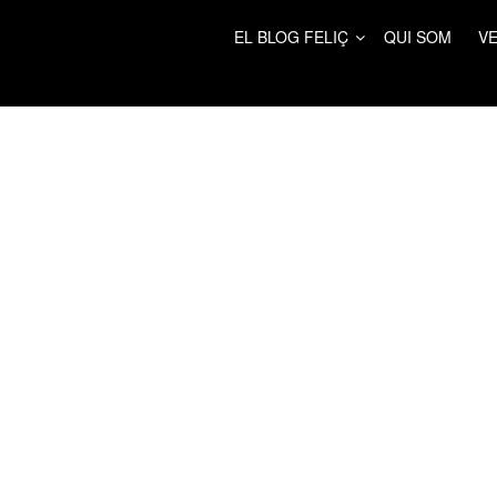
EL BLOG FELIÇ
QUI SOM
VE