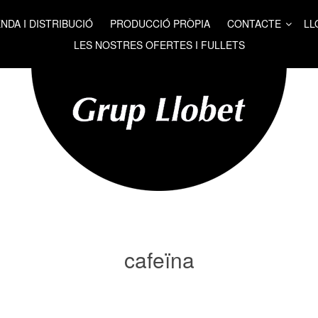
NDA I DISTRIBUCIÓ
PRODUCCIÓ PRÒPIA
CONTACTE
LL
LES NOSTRES OFERTES I FULLETS
cafeïna