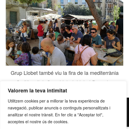
Grup Llobet també viu la fira de la mediterrània
Ca l'Arpellot
,
Grup Llobet
,
Llobet Benestar
Valorem la teva intimitat
Utilitzem cookies per a millorar la teva experiència de
contacte@grupllobet.com
|
Política de privacitat
|
Donar-
navegació, publicar anuncis o continguts personalitzats i
analitzar el nostre trànsit. En fer clic a "Acceptar tot",
me de baixa
| T. 93 878 80 78 | Ctra. Manresa a Berga km
acceptes el nostre ús de cookies.
2,7 | 08272 Sant Fruitós de Bages