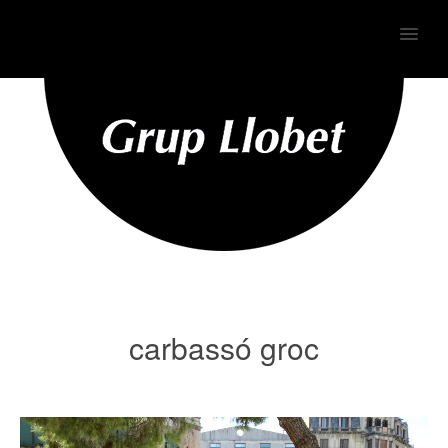
MENU
carbassó groc