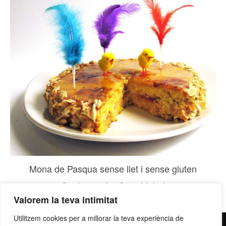
Mona de Pasqua sense llet i sense gluten
Gastronomia
,
Grup Llobet
Valorem la teva intimitat
Utilitzem cookies per a millorar la teva experiència de