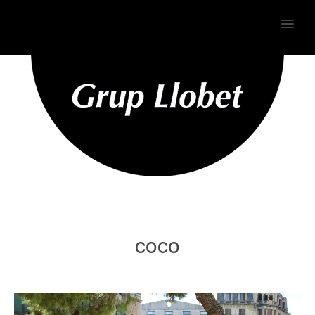
MENU
coco