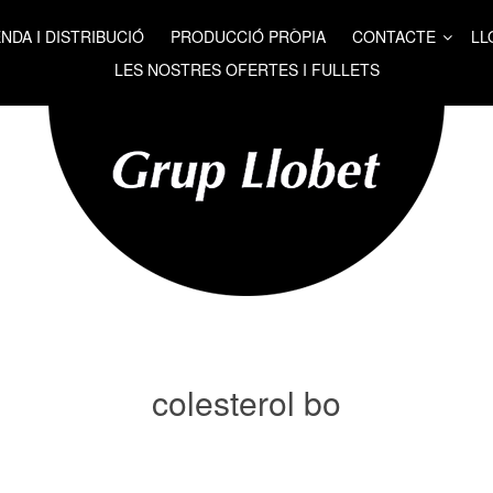
NDA I DISTRIBUCIÓ
PRODUCCIÓ PRÒPIA
CONTACTE
LL
LES NOSTRES OFERTES I FULLETS
colesterol bo