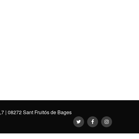
2,7 | 08272 Sant Fruitós de Bages